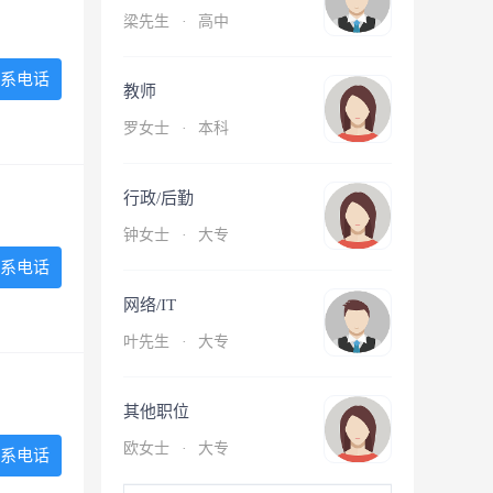
梁先生
·
高中
系电话
教师
罗女士
·
本科
行政/后勤
钟女士
·
大专
系电话
网络/IT
叶先生
·
大专
其他职位
欧女士
·
大专
系电话