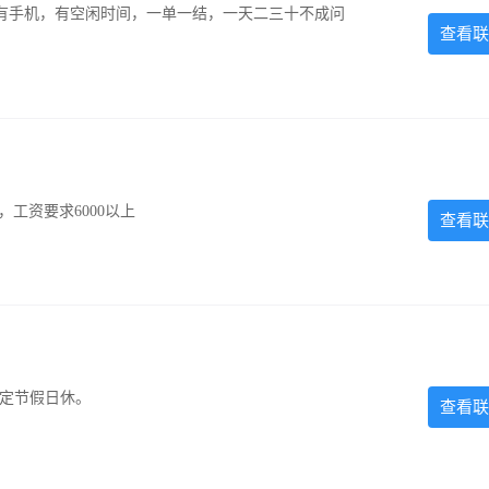
有手机，有空闲时间，一单一结，一天二三十不成问
查看联
工资要求6000以上
查看联
法定节假日休。
查看联