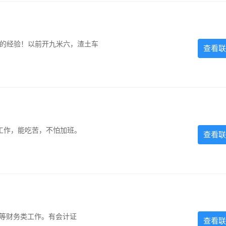
超的经验！以前开九米六，渣土车
查看联
的工作，能吃苦，不怕加班。
查看联
计等财务类工作。有会计证
查看联